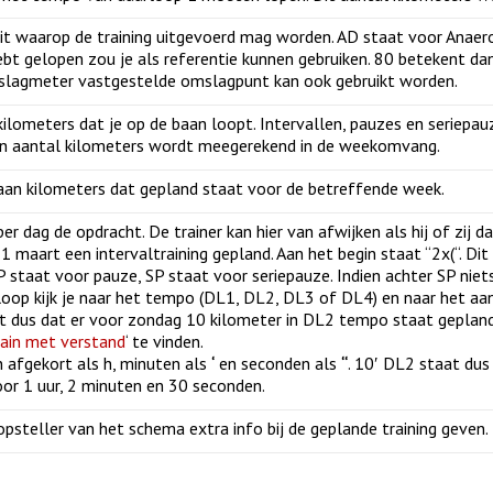
eit waarop de training uitgevoerd mag worden. AD staat voor Anae
ebt gelopen zou je als referentie kunnen gebruiken. 80 betekent da
slagmeter vastgestelde omslagpunt kan ook gebruikt worden.
kilometers dat je op de baan loopt. Intervallen, pauzes en seriep
 aantal kilometers wordt meegerekend in de weekomvang.
aan kilometers dat gepland staat voor de betreffende week.
 per dag de opdracht. De trainer kan hier van afwijken als hij of zij 
1 maart een intervaltraining gepland. Aan het begin staat “2x(“. D
P staat voor pauze, SP staat voor seriepauze. Indien achter SP niets 
loop kijk je naar het tempo (DL1, DL2, DL3 of DL4) en naar het aa
t dus dat er voor zondag 10 kilometer in DL2 tempo staat gepland
rain met verstand
‘ te vinden.
 afgekort als h, minuten als
‘
en seconden als
“
. 10′ DL2 staat du
oor 1 uur, 2 minuten en 30 seconden.
opsteller van het schema extra info bij de geplande training geven.