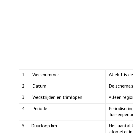
1. Weeknummer
Week 1 is de
2. Datum
De schema’s
3. Wedstrijden en trimlopen
Alleen regi
4. Periode
Periodiserin
Tussenperiod
5. Duurloop km
Het aantal k
kilometer i