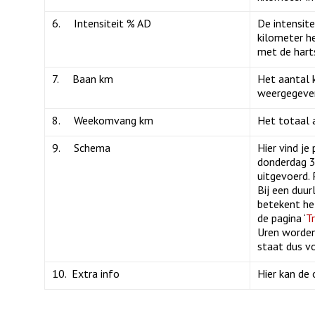
6. Intensiteit % AD
De intensit
kilometer h
met de hart
7. Baan km
Het aantal 
weergegeven
8. Weekomvang km
Het totaal 
9. Schema
Hier vind je
donderdag 3
uitgevoerd. 
Bij een duur
betekent he
de pagina ‘
T
Uren worden
staat dus v
10. Extra info
Hier kan de 