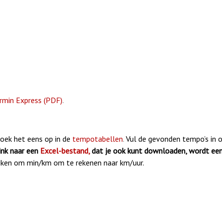
rmin Express (PDF)
.
Zoek het eens op in de
tempotabellen
.
Vul de gevonden tempo’s in 
ink naar een
Excel-bestand,
dat je ook kunt downloaden, wordt een
iken om min/km om te rekenen naar km/uur.