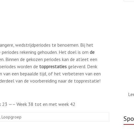
langere, wedstrijdperiodes te benoemen. Bij het
e periodes rekening gehouden. Het doel is om
de
ken. Binnen de gekozen periodes kan de atleet een
jdperiodes worden de
topprestaties
geleverd. Denk
en van een bepaalde tijd, of het verbeteren van een
nderdeel van de voorbereiding naar de topprestatie!
Le
k 23 —– Week 38 tot en met week 42
Spo
,
Loopgroep