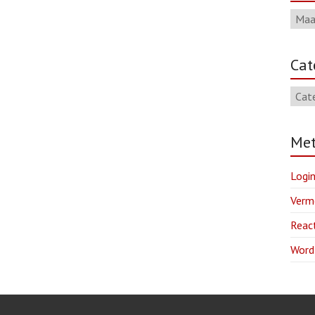
Cat
Me
Logi
Verm
Reac
Word