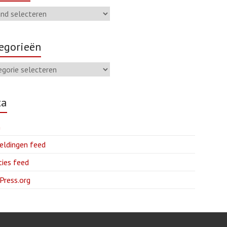
egorieën
ta
n
eldingen feed
ties feed
Press.org