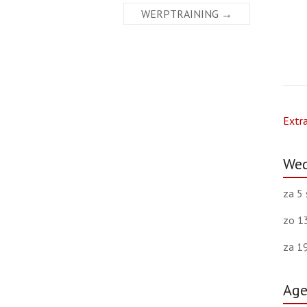
WERPTRAINING
→
Extra
Wed
za 5 
zo 1
za 1
Ag