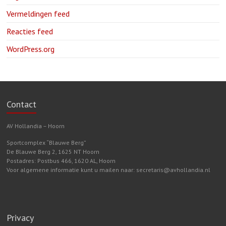
Vermeldingen feed
Reacties feed
WordPress.org
Contact
AV Hollandia – Hoorn
Sportcomplex “Blauwe Berg”
De Blauwe Berg 2, 1625 NT Hoorn
Postadres: Postbus 466, 1620 AL, Hoorn
Voor algemene informatie kunt u mailen naar: secretaris@avhollandia.nl
Privacy