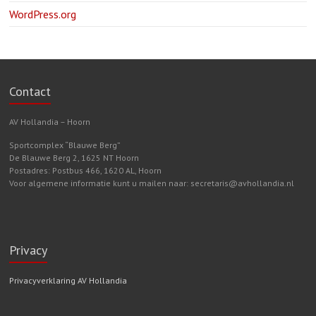
WordPress.org
Contact
AV Hollandia – Hoorn
Sportcomplex “Blauwe Berg”
De Blauwe Berg 2, 1625 NT Hoorn
Postadres: Postbus 466, 1620 AL, Hoorn
Voor algemene informatie kunt u mailen naar: secretaris@avhollandia.nl
Privacy
Privacyverklaring AV Hollandia