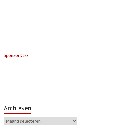
SponsorKlik
s
Archieven